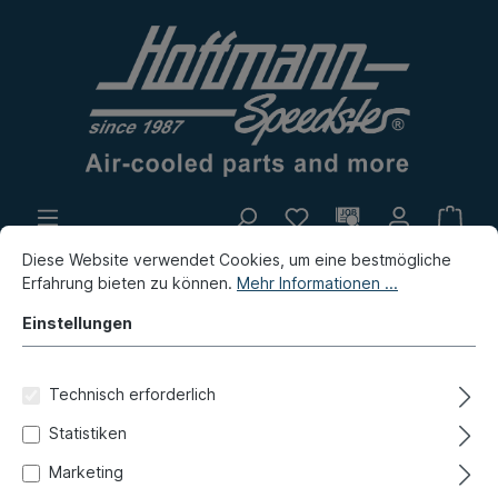
Diese Website verwendet Cookies, um eine bestmögliche
Eigenproduktion
Flohmarkt
Erfahrung bieten zu können.
Mehr Informationen ...
Neuheiten
Einstellungen
Karmann Ghia
Bremse, Felgen
Technisch erforderlich
Bremstrommel, Anbauteile
Statistiken
Bremsankerplatte, Käfer, 64-
Marketing
65, vorne