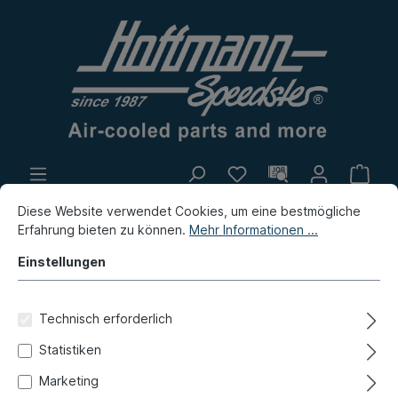
Diese Website verwendet Cookies, um eine bestmögliche
Eigenproduktion
Flohmarkt
Erfahrung bieten zu können.
Mehr Informationen ...
Neuheiten
Einstellungen
Bus
Bus T4
Hinterachse
Achsmanschetten, Achswellen
Technisch erforderlich
Statistiken
Befestigungsschraube,
Marketing
Antriebswelle, M10