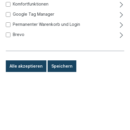
Komfortfunktionen
Google Tag Manager
Permanenter Warenkorb und Login
Brevo
Alle akzeptieren
Speichern
57,00 €*
Preise inkl. MwSt. zzgl. Versandkosten
Sofort versandfertig, Lieferzeit: 1-3 Tage, Ausland +