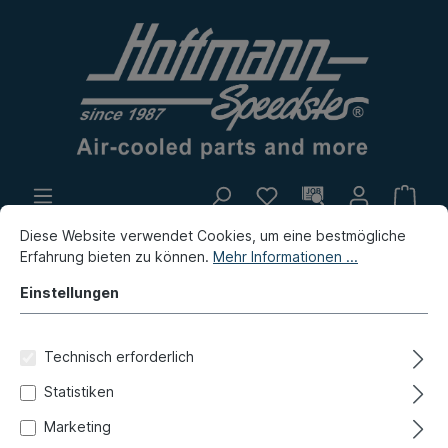
Diese Website verwendet Cookies, um eine bestmögliche
Eigenproduktion
Flohmarkt
Erfahrung bieten zu können.
Mehr Informationen ...
Neuheiten
Einstellungen
Käfer
Bremse, Felgen
Technisch erforderlich
Hauptbremszylinder, Anbauteile
Statistiken
Befestigungssatz, 1302/03,
Marketing
HBZ 020-3924