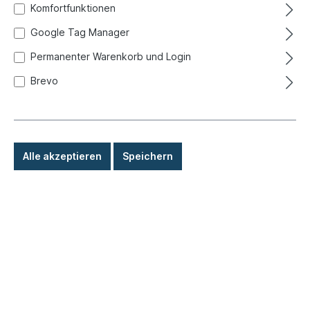
Komfortfunktionen
Google Tag Manager
Permanenter Warenkorb und Login
Brevo
Alle akzeptieren
Speichern
1,90 €*
Preise inkl. MwSt. zzgl. Versandkosten
Sofort versandfertig, Lieferzeit: 1-3 Tage, Ausland +