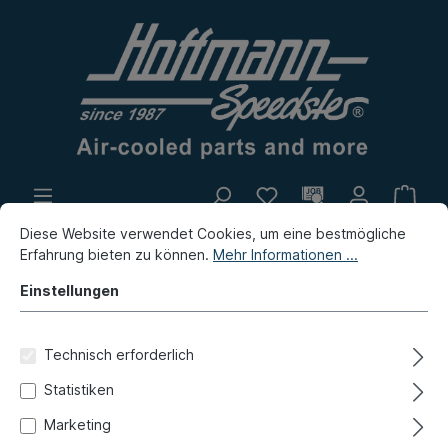
Diese Website verwendet Cookies, um eine bestmögliche
Eigenproduktion
Flohmarkt
Erfahrung bieten zu können.
Mehr Informationen ...
Neuheiten
Einstellungen
Neuheiten / Flohmarkt / Eigenproduktion
Neuheiten
Technisch erforderlich
Befestigungsbolzen, Auspuff,
Statistiken
M8x46mm
Marketing