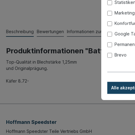
Statistike
Marketing
Komfortfu
Beschreibung
Bewertungen
Informationen zur Produktsicherhe
Google T
Permanent
Produktinformationen "Batterieboden
Brevo
Top-Qualität in Blechstärke 1,25mm
und Originalprägung.
Käfer 8.72-
Alle akzept
Hoffmann Speedster
Hoffmann Speedster Teile Vertriebs GmbH