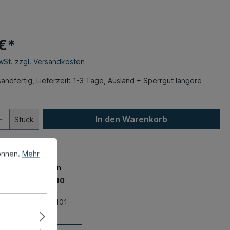
€*
MwSt. zzgl. Versandkosten
andfertig, Lieferzeit: 1-3 Tage, Ausland + Sperrgut längere
In den Warenkorb
Stück
önnen.
Mehr
zettel hinzufügen
mer:
050-2110-10
2 kg
nummer:
111 709 101