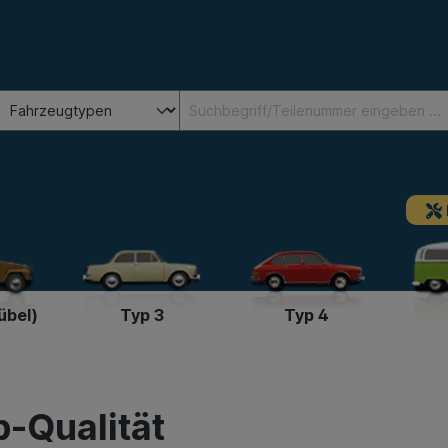
übel)
Typ 3
Typ 4
p-Qualität