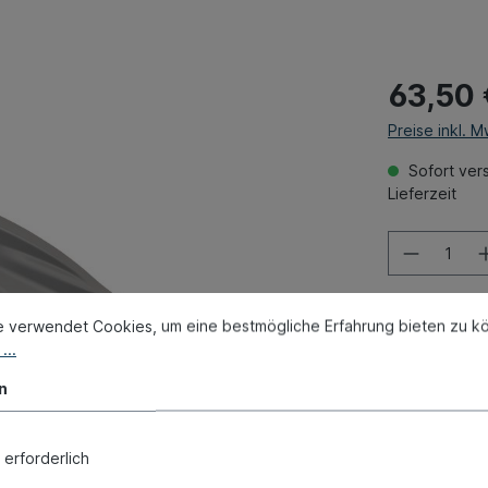
63,50 
Preise inkl. 
Sofort vers
Lieferzeit
e verwendet Cookies, um eine bestmögliche Erfahrung bieten zu k
...
Zum Merk
Produktnum
n
Gewicht:
2.6
Vergleichs
 erforderlich