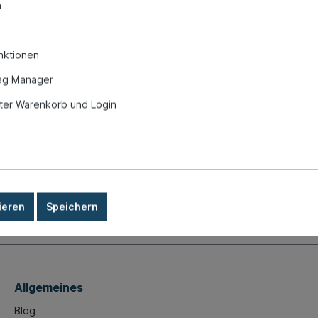
n
Explos
nktionen
it
ag Manager
er Warenkorb und Login
, 8.72-, Top-Qualität"
ieren
Speichern
Allgemeines
Blog