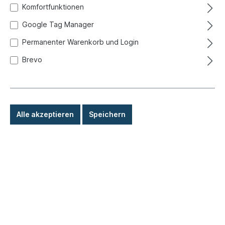
Komfortfunktionen
Google Tag Manager
Permanenter Warenkorb und Login
Brevo
Alle akzeptieren
Speichern
39,90 €*
Preise inkl. MwSt. zzgl. Versandkosten
Sofort versandfertig, Lieferzeit: 1-3 Tage, Ausland +