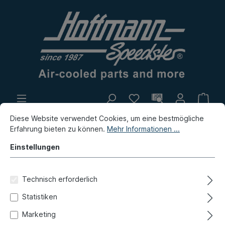
Diese Website verwendet Cookies, um eine bestmögliche
Eigenproduktion
Flohmarkt
Erfahrung bieten zu können.
Mehr Informationen ...
Neuheiten
Einstellungen
Typ 181 (Kübel)
Bremse, Felgen
Technisch erforderlich
Hauptbremszylinder, Anbauteile
Statistiken
Anschlusssatz, Bremsleitung,
Marketing
020-3924