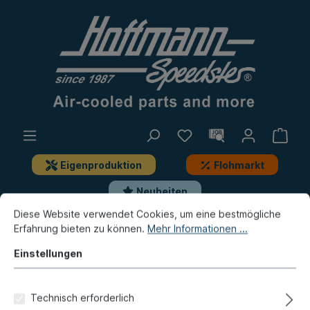
Eigenproduktion
Flohmarkt
Neuheiten
Diese Website verwendet Cookies, um eine bestmögliche
Erfahrung bieten zu können.
Mehr Informationen ...
Bus
Bus T1 Brasil
Motor
Kurbelwelle, Anbauteile
Einstellungen
Aluring m.Wellendichtung,
Riemenscheibe
Technisch erforderlich