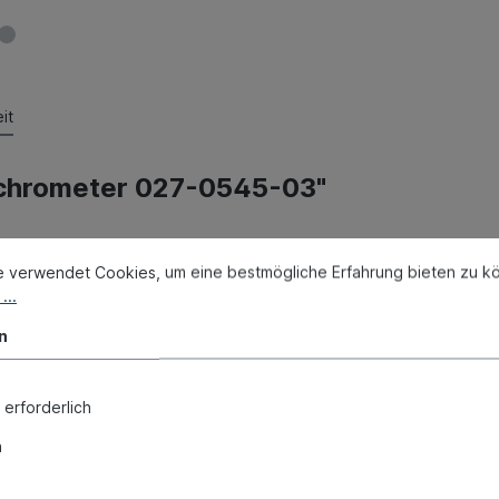
it
nchrometer 027-0545-03"
e verwendet Cookies, um eine bestmögliche Erfahrung bieten zu k
...
n
 erforderlich
n