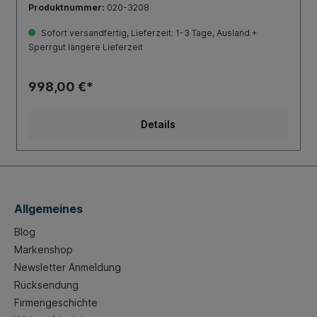
Produktnummer:
020-3208
mmAnsaug-Lufttrichter mitgeliefert.Lieferumfang:2 x
EMPI Doppelvergaser 40 HPMX2 x Aluminium
Sofort versandfertig, Lieferzeit: 1-3 Tage, Ausland +
Universal-Ansaugkrümmer1 x komplettes
Sperrgut längere Lieferzeit
Drehgasgestänge2 x Luftfilter mit Chromfuß
undAbdeckplatte1 x Benzinleitung 1m1 x T-
VerbinderMontagezubehör
998,00 €*
Details
Allgemeines
Blog
Markenshop
Newsletter Anmeldung
Rücksendung
Firmengeschichte