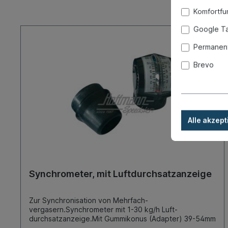
Komfortfu
Google T
Permanent
Brevo
Alle akzept
Synchrometer, mit Luftdurchsatzanzeige
Zur Synchronisation von Mehrfach-
vergasern.Synchrometer mit 1-30 kg/h Luft-
durchsatzanzeige.Mit Gummikonus (Adapter) 39-54mm