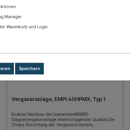
nktionen
ag Manager
er Warenkorb und Login
ieren
Speichern
Vergaseranlage, EMPI 40HPMX, Typ 1
Exakter Nachbau der bekanntenWEBER-
Doppelvergaseranlage inhervorragender Qualität.Die
Choke-Einrichtung der Vergaserist bereits
verschlossen und es wirdzu jedem Vergaser ein 55