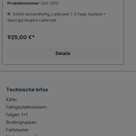
Produktnummer:
020-3210
mmAnsaug-Lufttrichter mitgeliefert.Lieferumfang:2 x
Empi Doppelvergaser 44 HPMX2 x Aluminium
Sofort versandfertig, Lieferzeit: 1-3 Tage, Ausland +
Universal-Ansaugkrümmer1 x komplettes
Sperrgut längere Lieferzeit
Drehgasgestänge2 x Luftfilter mit Chromfuß
undAbdeckplatte1 x Benzinleitung 1m1 x T-
VerbinderMontagezubehör
925,00 €*
Details
Technische Infos
Käfer
Fahrgestellnummern
Felgen 1x1
Bodengruppen
Farbmuster