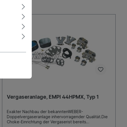
Vergaseranlage, EMPI 44HPMX, Typ 1
Exakter Nachbau der bekanntenWEBER-
Doppelvergaseranlage inhervorragender Qualität.Die
Choke-Einrichtung der Vergaserist bereits
verschlossen und es wirdzu jedem Vergaser ein 55