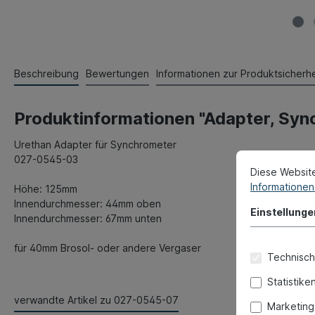
Beschreibung
Bewertungen
Informationen zur Produktsicherhe
Produktinformationen "Adapter, Sy
Urethan Adapter für Synchrometer
027-0545-03
Diese Websit
Informationen 
Höhe: 125mm
Innendurchmesser: 44mm oben
Einstellunge
Innendurchmesser: 67mm unten
für 40mm Brosol- oder andere Vergaser
Technisch
Statistike
verwandte Artikel zu 027-0545-07
Marketing