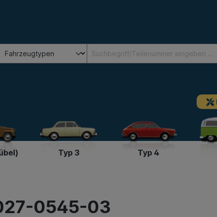
übel)
Typ 3
Typ 4
 027-0545-03