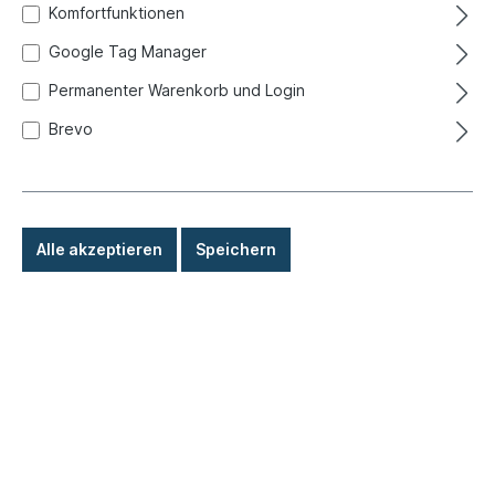
Komfortfunktionen
Google Tag Manager
Permanenter Warenkorb und Login
Brevo
Alle akzeptieren
Speichern
2,30 €*
Preise inkl. MwSt. zzgl. Versandkosten
Sofort versandfertig, Lieferzeit: 1-3 Tage, Ausland +