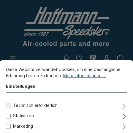
Diese Website verwendet Cookies, um eine bestmögliche
Eigenproduktion
Flohmarkt
Erfahrung bieten zu können.
Mehr Informationen ...
Neuheiten
Einstellungen
Typ 3
Elektrik
Anlasser, Anbauteile
Technisch erforderlich
Abstandsring, Anlasser, 6V,
Statistiken
56-66
Marketing