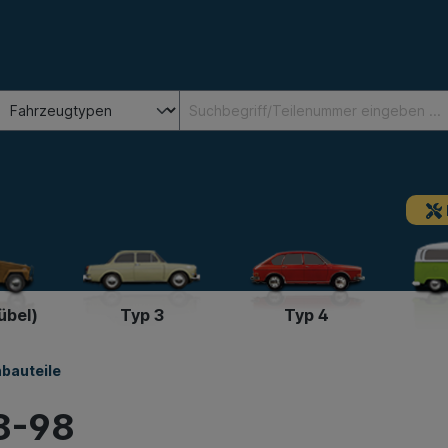
übel)
Typ 3
Typ 4
bauteile
78-98