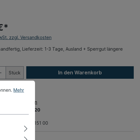
€*
MwSt. zzgl. Versandkosten
andfertig, Lieferzeit: 1-3 Tage, Ausland + Sperrgut längere
In den Warenkorb
Stück
önnen.
Mehr
zettel hinzufügen
mer:
510-9825-20
4 kg
nummer:
996 721 151 00