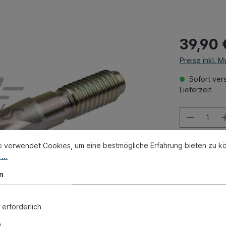
39,90 
Preise inkl. 
Sofort vers
Lieferzeit
e verwendet Cookies, um eine bestmögliche Erfahrung bieten zu k
...
Zum Merk
n
Produktnum
Gewicht:
0.3
Vergleichs
 erforderlich
n