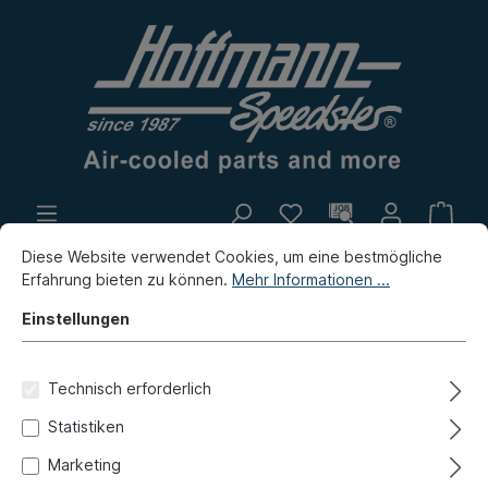
Diese Website verwendet Cookies, um eine bestmögliche
Eigenproduktion
Flohmarkt
Erfahrung bieten zu können.
Mehr Informationen ...
Neuheiten
Einstellungen
Neuheiten / Flohmarkt / Eigenproduktion
Neuheiten
Technisch erforderlich
Ablage, groß,
Statistiken
Armaturenbr.,m.Tisch,braun
Marketing