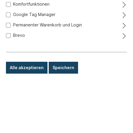
Komfortfunktionen
Google Tag Manager
Permanenter Warenkorb und Login
Brevo
Alle akzeptieren
Speichern
178,00 €*
Preise inkl. MwSt. zzgl. Versandkosten
Sofort versandfertig, Lieferzeit: 1-3 Tage, Ausland +