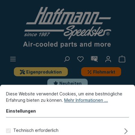
Eigenproduktion
Flohmarkt
Neuheiten
Diese Website verwendet Cookies, um eine bestmögliche
Erfahrung bieten zu können.
Mehr Informationen ...
Karmann Ghia
Innenausstattung
Armaturenbrett, Anbauteile
Einstellungen
Abdeckung, Elektrik, 8.70-
Technisch erforderlich
7.74, schwarz