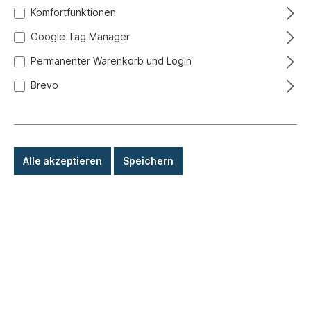
Komfortfunktionen
Google Tag Manager
Permanenter Warenkorb und Login
Brevo
Alle akzeptieren
Speichern
119,00 €*
Preise inkl. MwSt. zzgl. Versandkosten
Sofort versandfertig, Lieferzeit: 1-3 Tage, Ausland +