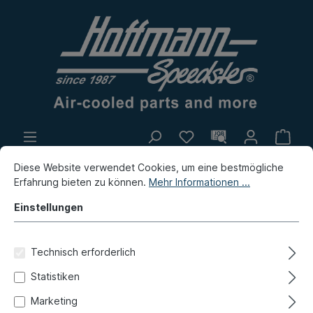
Eigenproduktion
Flohmarkt
Diese Website verwendet Cookies, um eine bestmögliche
Erfahrung bieten zu können.
Mehr Informationen ...
Neuheiten
Einstellungen
Bus
Bus T3
Reparaturbleche
Seite
Technisch erforderlich
Abdeckblech, Seitenteil,
Statistiken
rechts
Marketing