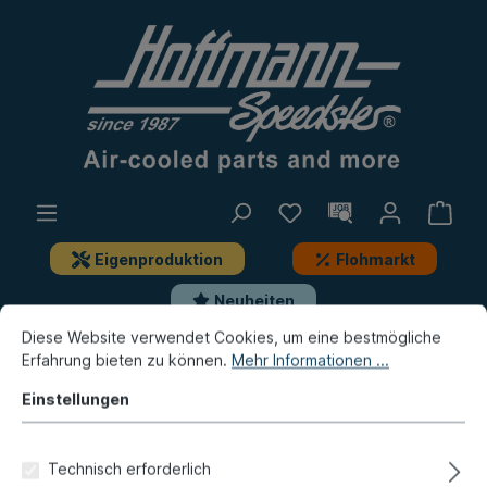
Eigenproduktion
Flohmarkt
Neuheiten
Diese Website verwendet Cookies, um eine bestmögliche
Erfahrung bieten zu können.
Mehr Informationen ...
Käfer
Reparaturbleche
Hinten
Einstellungen
Abdeckblech, Motorraum,
-7.60, rechts
Technisch erforderlich