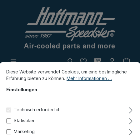
Diese Website verwendet Cookies, um eine bestmögliche
Eigenproduktion
Flohmarkt
Erfahrung bieten zu können.
Mehr Informationen ...
Neuheiten
Einstellungen
Bus
Bus T1
Reparaturbleche
Vorne
Technisch erforderlich
A-Säule, komplett, 63-67, links
Statistiken
Marketing