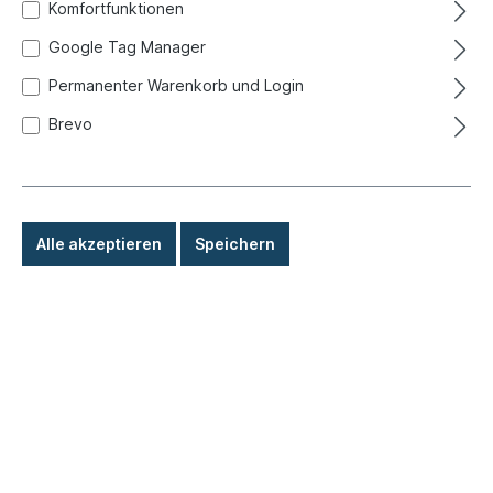
Komfortfunktionen
Google Tag Manager
Permanenter Warenkorb und Login
Brevo
Alle akzeptieren
Speichern
285,00 €*
Preise inkl. MwSt. zzgl. Versandkosten
Sofort versandfertig, Lieferzeit: 1-3 Tage, Ausland +
Sperrgut längere Lieferzeit