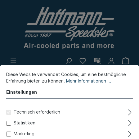
Eigenproduktion
Flohmarkt
Diese Website verwendet Cookies, um eine bestmögliche
Erfahrung bieten zu können.
Mehr Informationen ...
Neuheiten
Einstellungen
Bus
Bus T1
Reparaturbleche
Vorne
Technisch erforderlich
A-Säule, komplett, 55-63,
Statistiken
links
Marketing