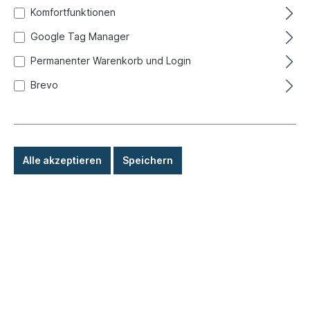
Komfortfunktionen
Google Tag Manager
Permanenter Warenkorb und Login
Brevo
Alle akzeptieren
Speichern
312,50 €*
Preise inkl. MwSt. zzgl. Versandkosten
Sofort versandfertig, Lieferzeit: 1-3 Tage, Ausland +