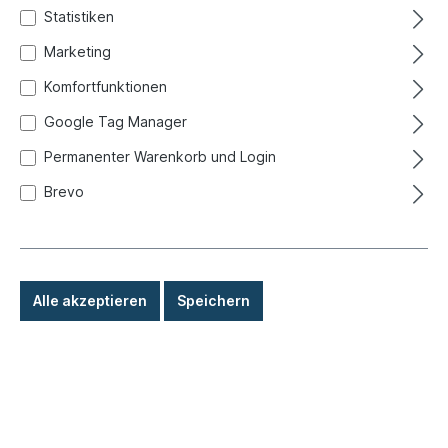
Statistiken
Marketing
Ihr Passwort
Komfortfunktionen
Google Tag Manager
Ich habe mein Passwort vergessen.
Permanenter Warenkorb und Login
Anmelden
Brevo
Ich bin Neukunde!
Kontotyp*
Alle akzeptieren
Speichern
Anrede
Vorname*