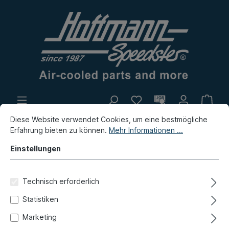
Diese Website verwendet Cookies, um eine bestmögliche
Eigenproduktion
Flohmarkt
Erfahrung bieten zu können.
Mehr Informationen ...
Neuheiten
Einstellungen
Porsche
Porsche 912
Innenausstattung
Technisch erforderlich
Sicherheitsgurte, Anbauteile
Statistiken
Abdeckkappensatz,
Marketing
Sicherheitsgurt, re.